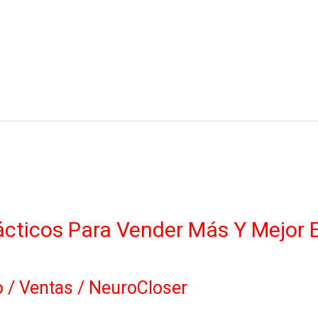
ácticos Para Vender Más Y Mejor 
o
/
Ventas
/
NeuroCloser