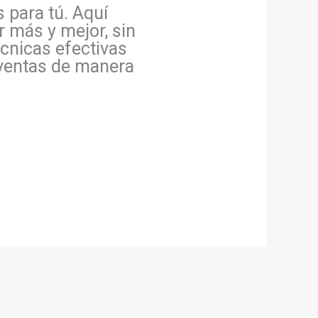
s para tú. Aquí
 más y mejor, sin
écnicas efectivas
 ventas de manera