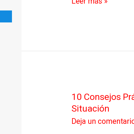
Leer más »
10
10 Consejos Pr
Consejos
Situación
Prácticos
Para
Deja un comentari
Vender
Más