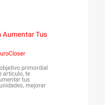
a Aumentar Tus
uroCloser
objetivo primordial
 artículo, te
umentar tus
tunidades, mejorar