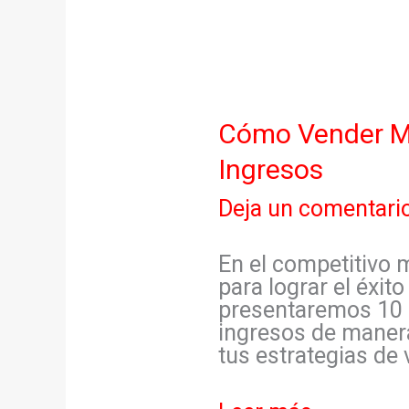
Cómo
Cómo Vender Má
Vender
Ingresos
Más
–
Deja un comentari
10
Consejos
Esenciales
En el competitivo 
Para
para lograr el éxito
Aumentar
presentaremos 10 
Tus
ingresos de manera
Ingresos
tus estrategias de 