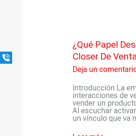
¿Qué
¿Qué Papel Des
Papel
Closer De Vent
Desempeña
La
Deja un comentari
Empatía
En
La
Introducción La em
Efectividad
interacciones de ve
De
vender un producto
Un
Al escuchar activa
Closer
un vínculo que va m
De
Ventas?