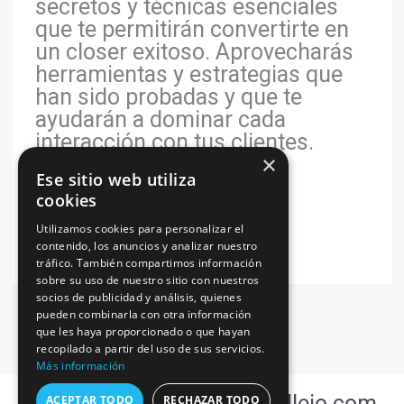
secretos y técnicas esenciales
que te permitirán convertirte en
un closer exitoso. Aprovecharás
herramientas y estrategias que
han sido probadas y que te
ayudarán a dominar cada
interacción con tus clientes.
×
Recuerda, […]
Ese sitio web utiliza
cookies
Leer más »
Utilizamos cookies para personalizar el
contenido, los anuncios y analizar nuestro
tráfico. También compartimos información
sobre su uso de nuestro sitio con nuestros
socios de publicidad y análisis, quienes
pueden combinarla con otra información
que les haya proporcionado o que hayan
recopilado a partir del uso de sus servicios.
Más información
Copyright © 2026 oscarcallejo.com
ACEPTAR TODO
RECHAZAR TODO