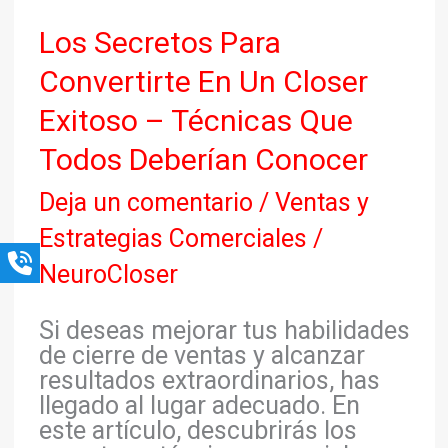
Los
Los Secretos Para
Secretos
Convertirte En Un Closer
Para
Convertirte
Exitoso – Técnicas Que
En
Todos Deberían Conocer
Un
Closer
Deja un comentario
/
Ventas y
Exitoso
–
Estrategias Comerciales
/
Técnicas
NeuroCloser
Que
Todos
Si deseas mejorar tus habilidades
Deberían
de cierre de ventas y alcanzar
Conocer
resultados extraordinarios, has
llegado al lugar adecuado. En
este artículo, descubrirás los