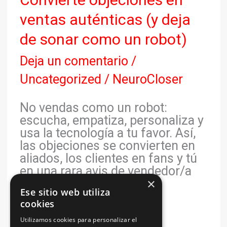
como
ventas auténticas (y deja
un
robot)
de sonar como un robot)
Deja un comentario
/
Uncategorized
/
NeuroCloser
No vendas como un robot:
escucha, empatiza, personaliza y
usa la tecnología a tu favor. Así,
las objeciones se convierten en
aliados, los clientes en fans y tú
en una rara avis de vendedor/a
×
auténtico/a y exitoso/a.
Ese sitio web utiliza
cookies
Leer más »
Utilizamos cookies para personalizar el