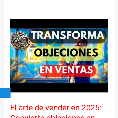
El
arte
de
vender
en
2025:
Convierte
objeciones
en
ventas
auténticas
(y
deja
El arte de vender en 2025:
de
sonar
Convierte objeciones en