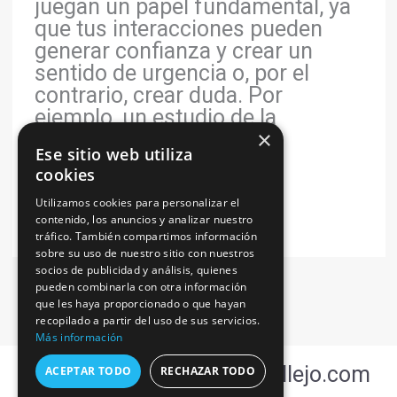
juegan un papel fundamental, ya
que tus interacciones pueden
generar confianza y crear un
sentido de urgencia o, por el
contrario, crear duda. Por
ejemplo, un estudio de la
×
Universidad de […]
Ese sitio web utiliza
cookies
Leer más »
Utilizamos cookies para personalizar el
contenido, los anuncios y analizar nuestro
tráfico. También compartimos información
sobre su uso de nuestro sitio con nuestros
socios de publicidad y análisis, quienes
pueden combinarla con otra información
que les haya proporcionado o que hayan
recopilado a partir del uso de sus servicios.
Más información
Copyright © 2026 oscarcallejo.com
ACEPTAR TODO
RECHAZAR TODO