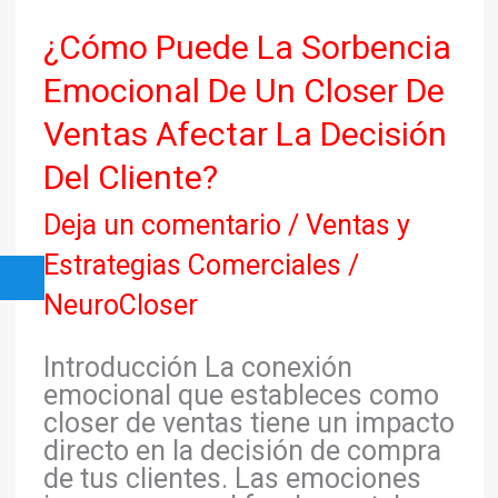
¿Cómo
¿Cómo Puede La Sorbencia
Puede
Emocional De Un Closer De
La
Sorbencia
Ventas Afectar La Decisión
Emocional
Del Cliente?
De
Un
Deja un comentario
/
Ventas y
Closer
De
Estrategias Comerciales
/
Ventas
NeuroCloser
Afectar
La
Introducción La conexión
Decisión
emocional que estableces como
Del
closer de ventas tiene un impacto
Cliente?
directo en la decisión de compra
de tus clientes. Las emociones