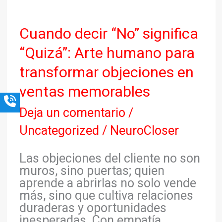
Cuando
Cuando decir “No” significa
decir
“Quizá”: Arte humano para
“No”
significa
transformar objeciones en
“Quizá”:
ventas memorables
Arte
humano
Deja un comentario
/
para
transformar
Uncategorized
/
NeuroCloser
objeciones
en
Las objeciones del cliente no son
ventas
muros, sino puertas; quien
memorables
aprende a abrirlas no solo vende
más, sino que cultiva relaciones
duraderas y oportunidades
inesperadas. Con empatía,